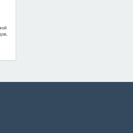
кой
дов,