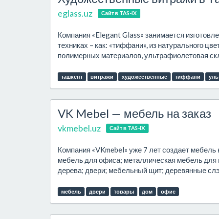
eglass.uz
Сайт в TAS-IX
Компания «Elegant Glass» занимается изготовле
техниках – как: «тиффани», из натурального цв
полимерных материалов, ультрафиолетовая склей
ташкент
витражи
художественные
тиффани
уль
VK Mebel — мебель на заказ
vkmebel.uz
Сайт в TAS-IX
Компания «VKmebel» уже 7 лет создает мебель 
мебель для офиса; металлическая мебель для 
дерева; двери; мебельный щит; деревянные слэб
мебель
двери
товары
дом
офис