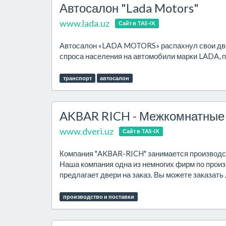
Автосалон "Lada Motors"
www.lada.uz
Сайт в TAS-IX
Автосалон «LADA MOTORS» распахнул свои двер
спроса населения на автомобили марки LADA, 
транспорт
автосалон
AKBAR RICH - Межкомнатные 
www.dveri.uz
Сайт в TAS-IX
Компания "AKBAR-RICH" занимается производст
Наша компания одна из немногих фирм по прои
предлагает двери на заказ. Вы можете заказать 
производство и поставки