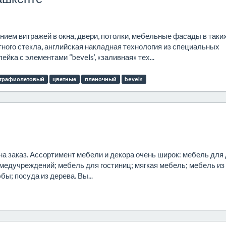
нием витражей в окна, двери, потолки, мебельные фасады в таки
етного стекла, английская накладная технология из специальных
ка с элементами “bevels’, «заливная» тех...
трафиолетовый
цветные
пленочный
bevels
на заказ. Ассортимент мебели и декора очень широк: мебель для
медучреждений; мебель для гостиниц; мягкая мебель; мебель из
ы; посуда из дерева. Вы...