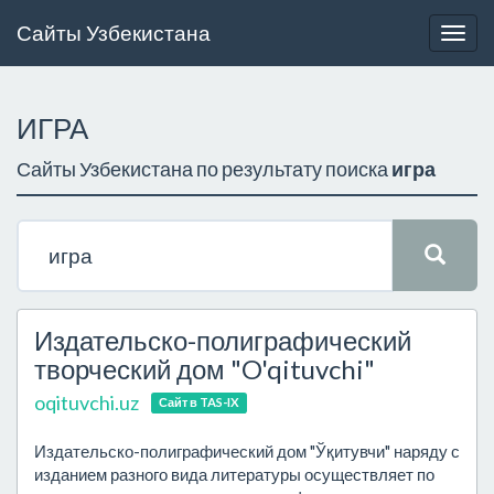
Сайты Узбекистана
Togg
navig
ИГРА
Сайты Узбекистана по результату поиска
игра
Издательско-полиграфический
творческий дом "O'qituvchi"
oqituvchi.uz
Сайт в TAS-IX
Издательско-полиграфический дом "Ўқитувчи" наряду с
изданием разного вида литературы осуществляет по