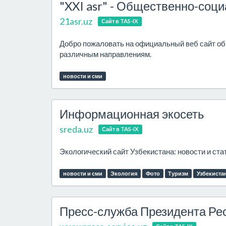
"XXI asr" - Общественно-соци
21asr.uz
Сайт в TAS-IX
Добро пожаловать на официальный веб сайт общ
различным направлениям.
новости и сми
Информационная экосеть
sreda.uz
Сайт в TAS-IX
Экологический сайт Узбекистана: новости и стат
новости и сми
Экология
Фото
Туризм
Узбекиста
Пресс-служба Президента Ре