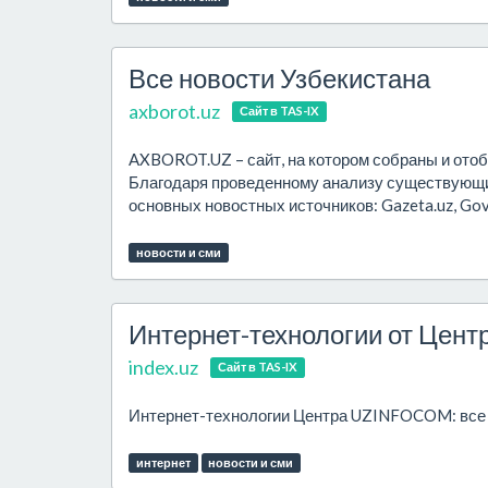
Все новости Узбекистана
axborot.uz
Сайт в TAS-IX
AXBOROT.UZ – сайт, на котором собраны и отоб
Благодаря проведенному анализу существующи
основных новостных источников: Gazeta.uz, Gov.u
новости и сми
Интернет-технологии от Це
index.uz
Сайт в TAS-IX
Интернет-технологии Центра UZINFOCOM: все пр
интернет
новости и сми