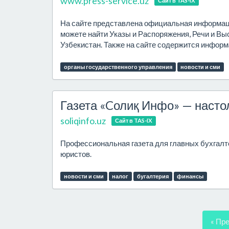
www.press-service.uz
Сайт в TAS-IX
На сайте представлена официальная информаци
можете найти Указы и Распоряжения, Речи и Вы
Узбекистан. Также на сайте содержится информ
органы государственного управления
новости и сми
Газета «Cолиқ Инфо» — настол
soliqinfo.uz
Сайт в TAS-IX
Профессиональная газета для главных бухгалте
юристов.
новости и сми
налог
бугалтерия
финансы
« Пр