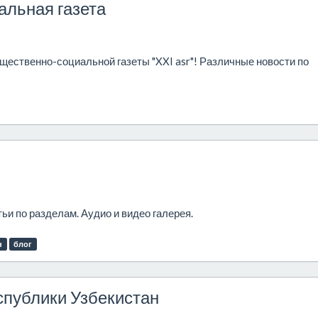
альная газета
ественно-социальной газеты "XXI asr"! Различные новости по
ьи по разделам. Аудио и видео галерея.
н
блог
спублики Узбекистан