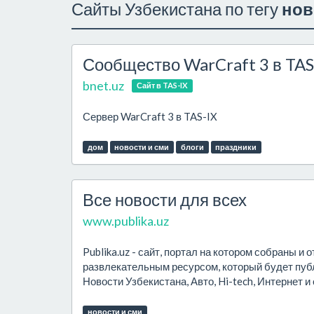
Сайты Узбекистана по тегу
нов
Сообщество WarCraft 3 в TAS
bnet.uz
Сайт в TAS-IX
Сервер WarCraft 3 в TAS-IX
дом
новости и сми
блоги
праздники
Все новости для всех
www.publika.uz
Publika.uz - сайт, портал на котором собраны 
развлекательным ресурсом, который будет публ
Новости Узбекистана, Авто, Hi-tech, Интернет и
новости и сми