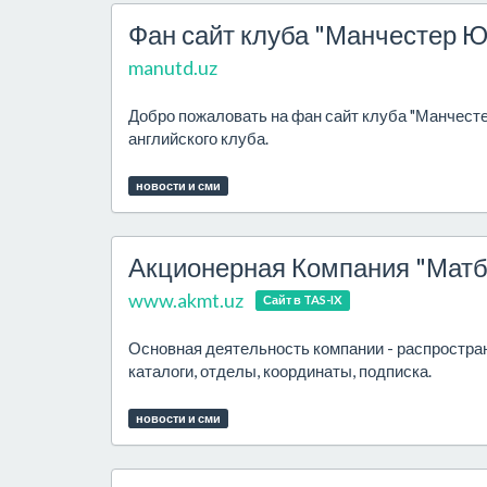
Фан сайт клуба "Манчестер Ю
manutd.uz
Добро пожаловать на фан сайт клуба "Манчестер
английского клуба.
новости и сми
Акционерная Компания "Матб
www.akmt.uz
Сайт в TAS-IX
Основная деятельность компании - распростране
каталоги, отделы, координаты, подписка.
новости и сми