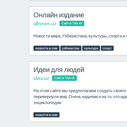
Онлайн издание
allnews.uz
Сайт в TAS-IX
Новости мира, Узбекистана, культуры, спорта и т
новости и сми
узбекистан
культура
спорт
Идеи для людей
idea.uz
Сайт в TAS-IX
На этом сайте мы предполагаем создать своего
перевернули мир. Очень надеемся на то, что и
энциклопедии
новости и сми