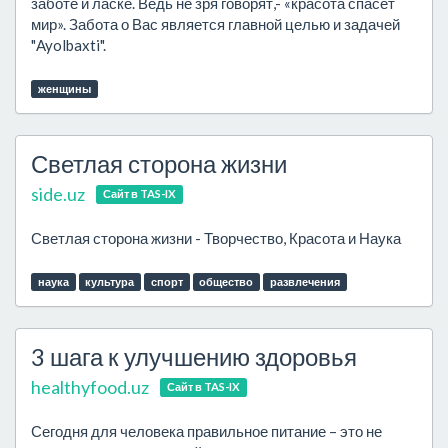
заботе и ласке. Ведь не зря говорят,- «красота спасет
мир». Забота о Вас является главной целью и задачей
"Ayolbaxti".
женщины
Светлая сторона жизни
side.uz
Сайт в TAS-IX
Светлая сторона жизни - Творчество, Красота и Наука
наука
культура
спорт
общество
развлечения
3 шага к улучшению здоровья
healthyfood.uz
Сайт в TAS-IX
Сегодня для человека правильное питание – это не