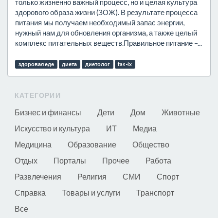
только жизненно важный процесс, но и целая культура
здорового образа жизни (ЗОЖ). В результате процесса
питания мы получаем необходимый запас энергии,
нужный нам для обновления организма, а также целый
комплекс питательных веществ.Правильное питание –...
здоровая еде
диета
диетолог
tas-ix
КАТЕГОРИИ
Бизнес и финансы
Дети
Дом
Животные
Искусство и культура
ИТ
Медиа
Медицина
Образование
Общество
Отдых
Порталы
Прочее
Работа
Развлечения
Религия
СМИ
Спорт
Справка
Товары и услуги
Транспорт
Все