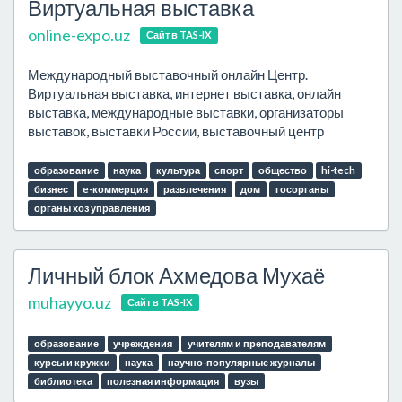
Виртуальная выставка
online-expo.uz
Сайт в TAS-IX
Международный выставочный онлайн Центр.
Виртуальная выставка, интернет выставка, онлайн
выставка, международные выставки, организаторы
выставок, выставки России, выставочный центр
образование
наука
культура
спорт
общество
hi-tech
бизнес
e-коммерция
развлечения
дом
госорганы
органы хоз управления
Личный блок Ахмедова Мухаё
muhayyo.uz
Сайт в TAS-IX
образование
учреждения
учителям и преподавателям
курсы и кружки
наука
научно-популярные журналы
библиотека
полезная информация
вузы