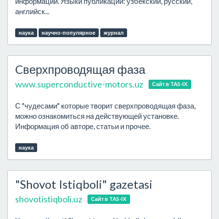
информации. Языки публикаций: узбекский, русский,
английск...
наука
научно-популярное
журнал
Cверхпроводящая фаза
www.superconductive-motors.uz
Сайт в TAS-IX
С "чудесами" которые творит сверхпроводящая фаза,
можно ознакомиться на действующей установке.
Информация об авторе, статьи и прочее.
наука
"Shovot Istiqboli" gazetasi
shovotistiqboli.uz
Сайт в TAS-IX