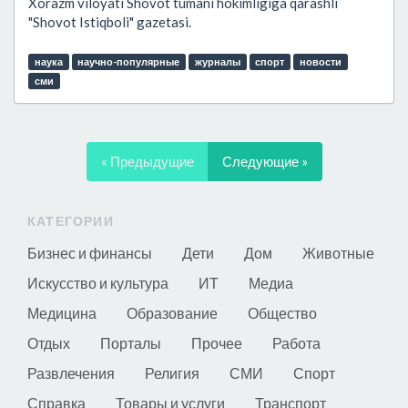
Xorazm viloyati Shovot tumani hokimligiga qarashli
"Shovot Istiqboli" gazetasi.
наука
научно-популярные
журналы
спорт
новости
сми
« Предыдущие
Следующие »
КАТЕГОРИИ
Бизнес и финансы
Дети
Дом
Животные
Искусство и культура
ИТ
Медиа
Медицина
Образование
Общество
Отдых
Порталы
Прочее
Работа
Развлечения
Религия
СМИ
Спорт
Справка
Товары и услуги
Транспорт