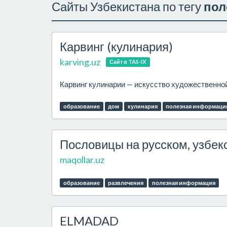
Сайты Узбекистана по тегу
пол
Карвинг (кулинария)
karving.uz
Сайт в TAS-IX
Карвинг кулинарии — искусство художественной
образование
дом
кулинария
полезная информаци
Пословицы на русском, узбек
maqollar.uz
образование
развлечения
полезная информация
ELMADAD