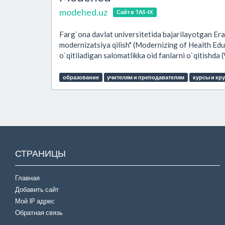
modehed.uz
Сайт в TAS-IX
Farg`ona davlat universitetida bajarilayotgan Era
modernizatsiya qilish" (Modernizing of Health Edu
o`qitiladigan salomatlikka oid fanlarni o`qitishda (
образование
учителям и преподавателям
курсы и кр
СТРАНИЦЫ
Главная
Добавить сайт
Мой IP адрес
Обратная связь