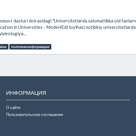
smus+ dasturi doirasidagi "Universitetlarda salomatlikka oid fanlarn
cation in Universities - ModeHEd) loyihasi notibbiy universitetlarda
Valeologiya...
ужки
полезная информация
ИНФОРМАЦИЯ
О сайте
Пользовательское соглашение