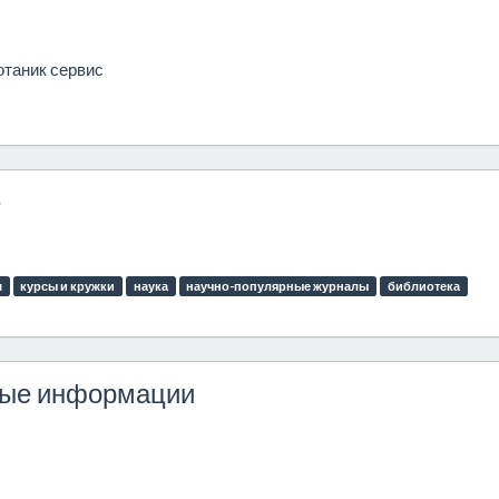
отаник сервис
ё
м
курсы и кружки
наука
научно-популярные журналы
библиотека
ные информации