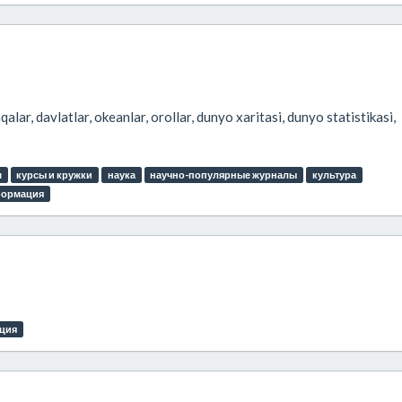
lar, davlatlar, okeanlar, orollar, dunyo xaritasi, dunyo statistikasi,
м
курсы и кружки
наука
научно-популярные журналы
культура
формация
ция