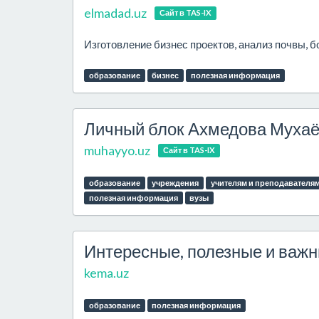
elmadad.uz
Сайт в TAS-IX
Изготовление бизнес проектов, анализ почвы, б
образование
бизнес
полезная информация
Личный блок Ахмедова Муха
muhayyo.uz
Сайт в TAS-IX
образование
учреждения
учителям и преподавателя
полезная информация
вузы
Интересные, полезные и важ
kema.uz
образование
полезная информация