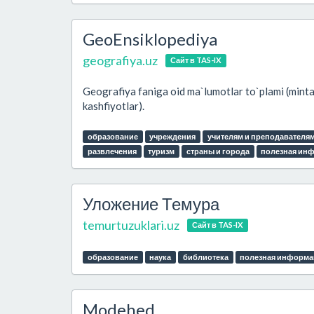
GeoEnsiklopediya
geografiya.uz
Сайт в TAS-IX
Geografiya faniga oid ma`lumotlar to`plami (mintaqa
kashfiyotlar).
образование
учреждения
учителям и преподавателя
развлечения
туризм
страны и города
полезная ин
Уложение Темура
temurtuzuklari.uz
Сайт в TAS-IX
образование
наука
библиотека
полезная информа
Modehed