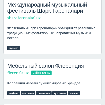
Международный музыкальный
фестиваль Шарк Тароналари
sharqtaronalari.uz
Фестиваль «Шарк Тароналари» объединяет различные
традиционные фольклорные направления музыки и
вокала.
музыка
Мебельный салон Флоренция
florensia.uz
Сайт в TAS-IX
Коллекция мебели лучших мировых Брендов.
мебели
гостиная
спальная
кухонная
мягкая