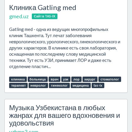
Клиника Gatling med
gmed.uz
Сайт в TAS-IX
Gatling med - одна из ведущих многопрофильных
клиник Ташкента. Тут лечат заболевания
неврологического, урологического, гинекологического и
других характеров. В клинике есть своя лаборатория,
оснащенная по последнему слову медицинской
техники. Тут есть УЗИ, принимает ЛОР и даже есть
отделение пластич...
клиника
больница
врач
узи
лор
хирург
стоматолог
терапевт
невролог
гинеколог
медицина
tas-ix
Музыка Узбекистана в любых
жанрах для вашего вдохновения и
удовольствия
uzbmp3.com