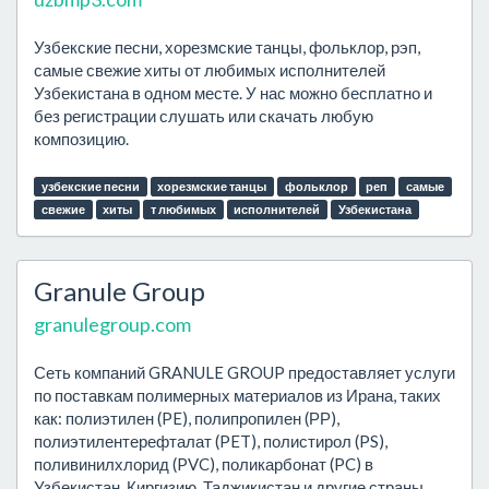
Узбекские песни, хорезмские танцы, фольклор, рэп,
самые свежие хиты от любимых исполнителей
Узбекистана в одном месте. У нас можно бесплатно и
без регистрации слушать или скачать любую
композицию.
узбекские песни
хорезмские танцы
фольклор
реп
самые
свежие
хиты
т любимых
исполнителей
Узбекистана
Granule Group
granulegroup.com
Сеть компаний GRANULE GROUP предоставляет услуги
по поставкам полимерных материалов из Ирана, таких
как: полиэтилен (PE), полипропилен (РР),
полиэтилентерефталат (PET), полистирол (PS),
поливинилхлорид (PVC), поликарбонат (PC) в
Узбекистан, Киргизию, Таджикистан и другие страны