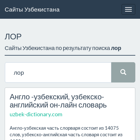
Сайты Узбекистана
Togg
navig
ЛОР
Сайты Узбекистана по результату поиска
лор
Англо -узбекский, узбекско-
английский он-лайн словарь
uzbek-dictionary.com
Англо-узбекская часть слорваря состоит из 14075
слов, узбекско-английская часть словаря состоит из