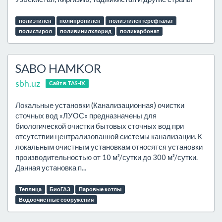
полиэтилен
полипропилен
полиэтилентерефталат
полистирол
поливинилхлорид
поликарбонат
SABO HAMKOR
sbh.uz
Сайт в TAS-IX
Локальные установки (Канализационная) очистки
сточных вод «ЛУОС» предназначены для
биологической очистки бытовых сточных вод при
отсутствии централизованной системы канализации. К
локальным очистным установкам относятся установки
производительностью от 10 м³/сутки до 300 м³/сутки.
Данная установка п...
Теплица
БиоГАЗ
Паровые котлы
Водоочистные сооружения