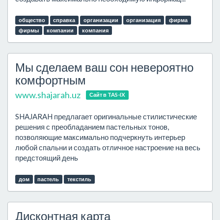
общество
справка
организации
организация
фирма
фирмы
компании
компания
Мы сделаем ваш сон невероятно
комфортным
www.shajarah.uz
Сайт в TAS-IX
SHAJARAH предлагает оригинальные стилистические
решения с преобладанием пастельных тонов,
позволяющие максимально подчеркнуть интерьер
любой спальни и создать отличное настроение на весь
предстоящий день
дом
пастель
текстиль
Дисконтная карта