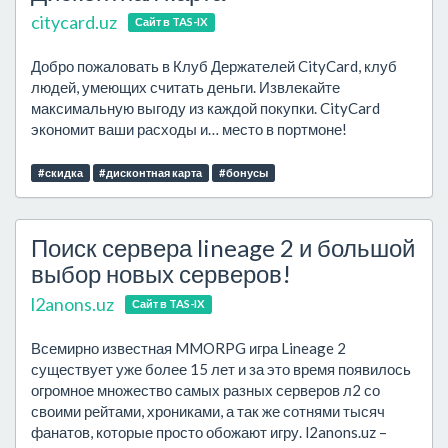
citycard.uz
Сайт в TAS-IX
Добро пожаловать в Клуб Держателей CityCard, клуб
людей, умеющих считать деньги. Извлекайте
максимальную выгоду из каждой покупки. CityCard
экономит ваши расходы и… место в портмоне!
#скидка
#дисконтная карта
#бонусы
Поиск сервера lineage 2 и большой
выбор новых серверов!
l2anons.uz
Сайт в TAS-IX
Всемирно известная MMORPG игра Lineage 2
существует уже более 15 лет и за это время появилось
огромное множество самых разных серверов л2 со
своими рейтами, хрониками, а так же сотнями тысяч
фанатов, которые просто обожают игру. l2anons.uz –