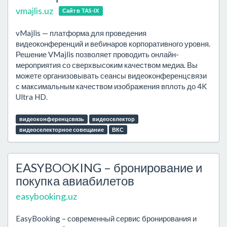
vmajlis.uz
Сайт в TAS-IX
vMajlis — платформа для проведения
видеоконференций и вебинаров корпоративного уровня.
Решение VMajlis позволяет проводить онлайн-
мероприятия со сверхвысоким качеством медиа. Вы
можете организовывать сеансы видеоконференцсвязи
с максимальным качеством изображения вплоть до 4K
Ultra HD.
видеоконференцсвязь
видеоселектор
видеоселекторное совещание
ВКС
EASYBOOKING – бронирование и
покупка авиабилетов
easybooking.uz
EasyBooking – современный сервис бронирования и