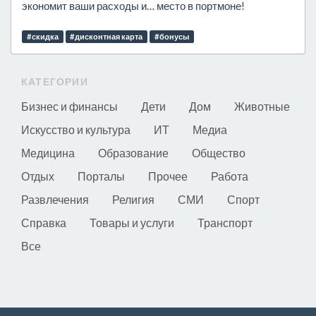
экономит ваши расходы и… место в портмоне!
#скидка
#дисконтная карта
#бонусы
КАТЕГОРИИ
Бизнес и финансы
Дети
Дом
Животные
Искусство и культура
ИТ
Медиа
Медицина
Образование
Общество
Отдых
Порталы
Прочее
Работа
Развлечения
Религия
СМИ
Спорт
Справка
Товары и услуги
Транспорт
Все