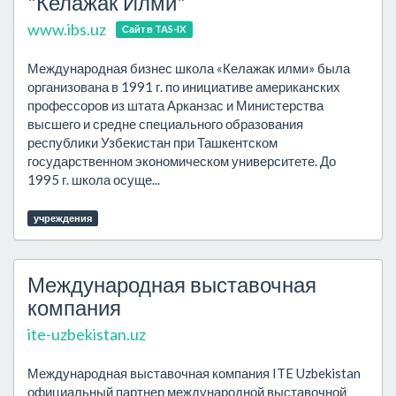
"Келажак Илми"
www.ibs.uz
Сайт в TAS-IX
Международная бизнес школа «Келажак илми» была
организована в 1991 г. по инициативе американских
профессоров из штата Арканзас и Министерства
высшего и средне специального образования
республики Узбекистан при Ташкентском
государственном экономическом университете. До
1995 г. школа осуще...
учреждения
Международная выставочная
компания
ite-uzbekistan.uz
Международная выставочная компания ITE Uzbekistan
официальный партнер международной выставочной