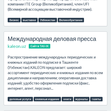
компании ITE Group (Великобритания), член UFI
(Всемирной ассоциации выставочной индустрии).
бизнес
выставки
Узбекистан
Великобритания
Международная деловая пресса
kaleon.uz
Сайт в TAS-IX
Распространение международных периодических и
книжных изданий по подписке в Ташкенте
(Узбекистан).KALEON предлагает: широкий
ассортимент периодических и книжных издания по всем
дициплинам и направлениям; оперативная доставка
изданий; удобство оформления подписки (факс,
интернет, агент, персонал...
деловые услуги
книжные издание
книги
журналы
газеты