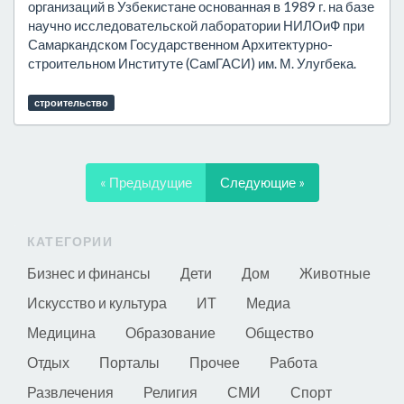
организаций в Узбекистане основанная в 1989 г. на базе
научно исследовательской лаборатории НИЛОиФ при
Самаркандском Государственном Архитектурно-
строительном Институте (СамГАСИ) им. М. Улугбека.
строительство
« Предыдущие
Следующие »
КАТЕГОРИИ
Бизнес и финансы
Дети
Дом
Животные
Искусство и культура
ИТ
Медиа
Медицина
Образование
Общество
Отдых
Порталы
Прочее
Работа
Развлечения
Религия
СМИ
Спорт