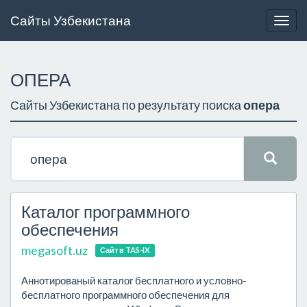
Сайты Узбекистана
Togg
navig
ОПЕРА
Сайты Узбекистана по результату поиска
опера
Каталог программного
обеспечения
megasoft.uz
Сайт в TAS-IX
Аннотированый каталог бесплатного и условно-
бесплатного программного обеспечения для