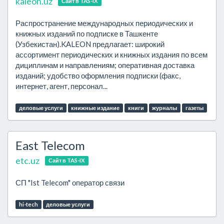
kaleon.uz
Сайт в TAS-IX
Распространение международных периодических и
книжных изданий по подписке в Ташкенте
(Узбекистан).KALEON предлагает: широкий
ассортимент периодических и книжных издания по всем
дициплинам и направлениям; оперативная доставка
изданий; удобство оформления подписки (факс,
интернет, агент, персонал...
деловые услуги
книжные издание
книги
журналы
газеты
East Telecom
etc.uz
Сайт в TAS-IX
СП "Ist Telecom" оператор связи
hi-tech
деловые услуги