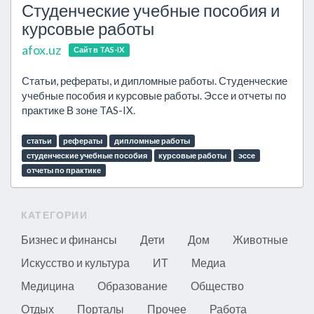
Студенческие учебные пособия и
курсовые работы
afox.uz
Сайт в TAS-IX
Статьи, рефераты, и дипломные работы. Студенческие
учебные пособия и курсовые работы. Эссе и отчеты по
практике В зоне TAS-IX.
статьи
рефераты
дипломные работы
студенческие учебные пособия
курсовые работы
эссе
отчеты по практике
КАТЕГОРИИ
Бизнес и финансы
Дети
Дом
Животные
Искусство и культура
ИТ
Медиа
Медицина
Образование
Общество
Отдых
Порталы
Прочее
Работа