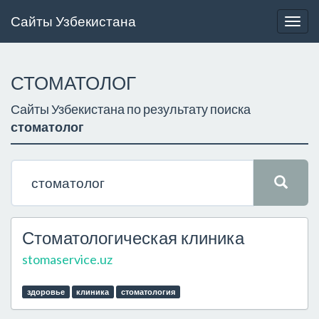
Сайты Узбекистана
Togg
navig
СТОМАТОЛОГ
Сайты Узбекистана по результату поиска
стоматолог
Стоматологическая клиника
stomaservice.uz
здоровье
клиника
стоматология