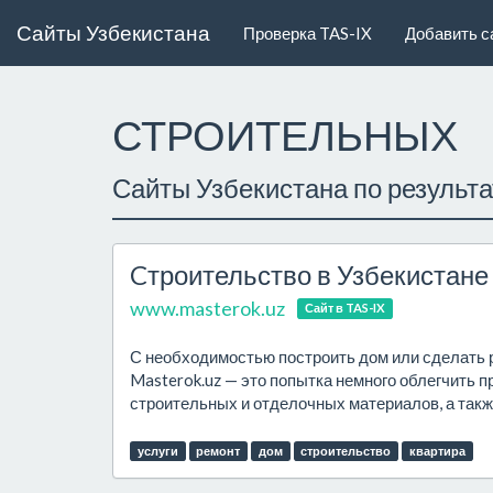
Сайты Узбекистана
Проверка TAS-IX
Добавить с
СТРОИТЕЛЬНЫХ
Сайты Узбекистана по результ
Cтроительство в Узбекистане
www.masterok.uz
Сайт в TAS-IX
С необходимостью построить дом или сделать р
Masterok.uz — это попытка немного облегчить 
строительных и отделочных материалов, а такж
услуги
ремонт
дом
строительство
квартира