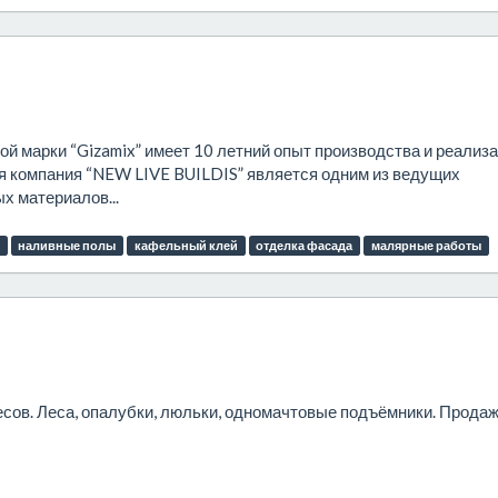
й марки “Gizamix” имеет 10 летний опыт производства и реализ
мя компания “NEW LIVE BUILDIS” является одним из ведущих
х материалов...
наливные полы
кафельный клей
отделка фасада
малярные работы
сов. Леса, опалубки, люльки, одномачтовые подъёмники. Продаж