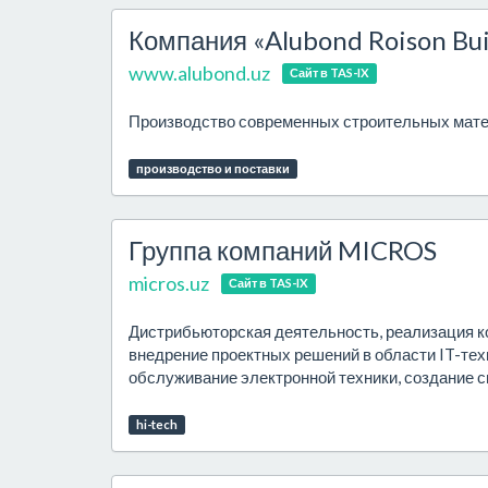
Компания «Alubond Roison Bui
www.alubond.uz
Сайт в TAS-IX
Производство современных строительных мат
производство и поставки
Группа компаний MICROS
micros.uz
Сайт в TAS-IX
Дистрибьюторская деятельность, реализация к
внедрение проектных решений в области IT-тех
обслуживание электронной техники, создание с
hi-tech