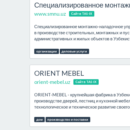
Специализированное монтаж
www.smnu.uz
Сайт в TAS-IX
Специализированное монтажно-наладочное упр
в производстве строительных, монтажных и п
административных и жилых объектов в Узбекист
организации
деловые услуги
ORIENT MEBEL
orient-mebel.uz
Сайт в TAS-IX
ORIENT-MEBEL - крупнейшая фабрика в Узбекис
производстве дверей, лестниц и кухонной мебе
технологическое и техническое развитие своег
дом
производство и поставки