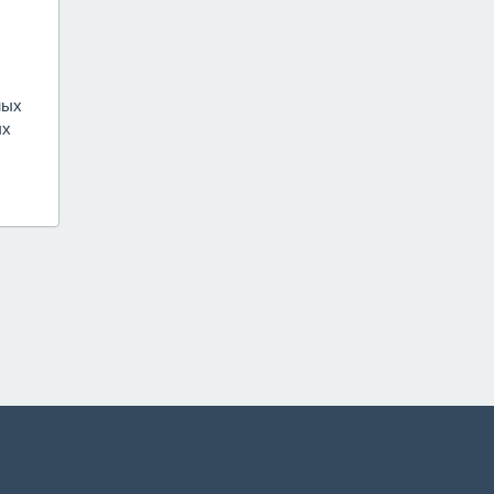
ных
ых