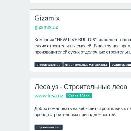
Gizamix
gizamix.uz
Компания “NEW LIVE BUILDIS” владелец торгово
сухих строительных смесей . В настоящее вре
производителей сухих отделочных строительны
строительство
строительные материалы
сухие смеси
Леса.уз - Строительные леса
www.lesa.uz
Сайт в TAS-IX
Добро пожаловать на веб-сайт строительных ле
аренда строительных принадлежностей.
строительство