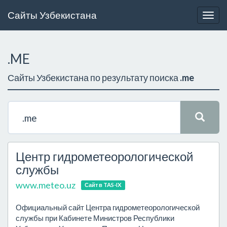
Сайты Узбекистана
Togg
navig
.ME
Сайты Узбекистана по результату поиска
.me
Центр гидрометеорологической
службы
www.meteo.uz
Сайт в TAS-IX
Официальный сайт Центра гидрометеорологической
службы при Кабинете Министров Республики