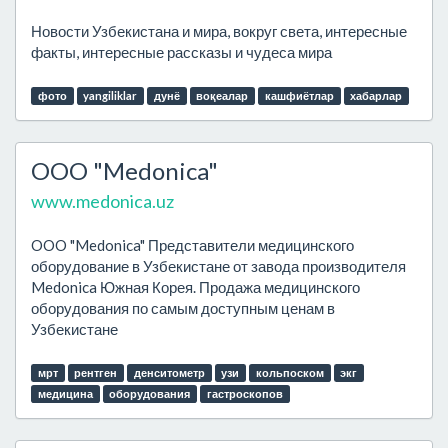
Новости Узбекистана и мира, вокруг света, интересные
факты, интересные рассказы и чудеса мира
фото
yangiliklar
дунё
воқеалар
кашфиётлар
хабарлар
OOO "Medonica"
www.medonica.uz
OOO "Medonica" Представители медицинского
оборудование в Узбекистане от завода производителя
Medonica Южная Корея. Продажа медицинского
оборудования по самым доступным ценам в
Узбекистане
мрт
рентген
денситометр
узи
кольпоском
экг
медицина
оборудования
гастроскопов