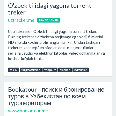
O'zbek tilidagi yagona torrent-
treker
uztracker.me
Сайт в TAS-IX
Uztracker.me - O'zbek tilidagi yagona torrent treker.
Bizning trekerda o'zbekcha tarjimaga ega xorij filmlarini
HD sifatda ko'chirib olishingiz mumkin. Undan tashqari
trekerimizdan mp3 musiqalar, dasturlar, multfilmlar,
seriallar, audio va elektron kitoblar, video qo'llanmalar va
boshqa ko'plab turd...
tas-ix
tarjima filmlar
торрент
tracker
hd filmlar
Bookatour - поиск и бронирование
туров в Узбекистан по всем
туроператорам
www.bookatour.me