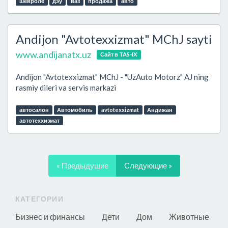
шевроле
дэу
ваз
продажа
авто
Andijon "Avtotexxizmat" MChJ sayti
www.andijanatx.uz
Сайт в TAS-IX
Andijon "Avtotexxizmat" MChJ - "UzAuto Motorz" AJ ning
rasmiy dileri va servis markazi
автосалон
Автомобиль
avtotexxizmat
Андижан
автотеххизмат
« Предыдущие
Следующие »
КАТЕГОРИИ
Бизнес и финансы
Дети
Дом
Животные