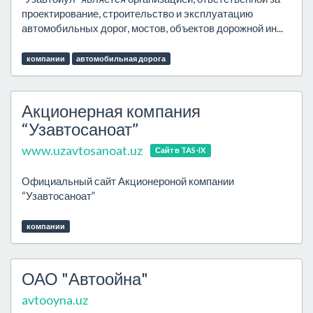
проектирование, строительство и эксплуатацию
автомобильных дорог, мостов, объектов дорожной ин...
компании
автомобильная дорога
Акционерная компания
“Узавтосаноат”
www.uzavtosanoat.uz
Сайт в TAS-IX
Официальный сайт Акционероной компании
“Узавтосаноат”
компании
ОАО "Автоойна"
avtooyna.uz