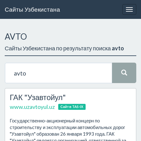
Сайты Узбекистана
Togg
navig
AVTO
Сайты Узбекистана по результату поиска
avto
ГАК "Узавтойул"
www.uzavtoyul.uz
Сайт в TAS-IX
Государственно-акционерный концерн по
строительству и эксплуатации автомобильных дорог
"Узавтойул" образован 26 января 1993 года. ГАК
"Узавтойул" является организацией, ответственной за