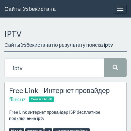
Сайты Узбекистана
Togg
navig
IPTV
Сайты Узбекистана по результату поиска
iptv
Free Link - Интернет провайдер
flink.uz
Сайт в TAS-IX
Free Link интернет провайдер ISP бесплатное
подключение iptv
hi-tech
интернет
ит
интернет провайдер