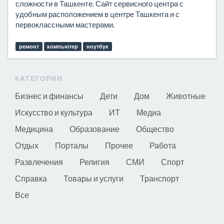
сложности в Ташкенте. Сайт сервисного центра с
удобным расположением в центре Ташкента и с
первоклассными мастерами.
ремонт
компьютер
ноутбук
КАТЕГОРИИ
Бизнес и финансы
Дети
Дом
Животные
Искусство и культура
ИТ
Медиа
Медицина
Образование
Общество
Отдых
Порталы
Прочее
Работа
Развлечения
Религия
СМИ
Спорт
Справка
Товары и услуги
Транспорт
Все