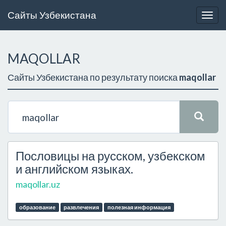
Сайты Узбекистана
Togg
navig
MAQOLLAR
Сайты Узбекистана по результату поиска
maqollar
Пословицы на русском, узбекском
и английском языках.
maqollar.uz
образование
развлечения
полезная информация