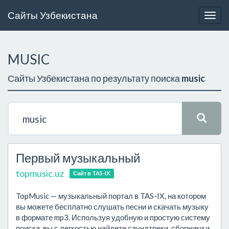
Сайты Узбекистана
Togg
navig
MUSIC
Сайты Узбекистана по результату поиска
music
Первый музыкальный
topmusic.uz
Сайт в TAS-IX
TopMusic — музыкальный портал в TAS-IX, на котором
вы можете бесплатно слушать песни и скачать музыку
в формате mp3. Используя удобную и простую систему
поиска, вы с легкостью найдете саундтреки, сборники и