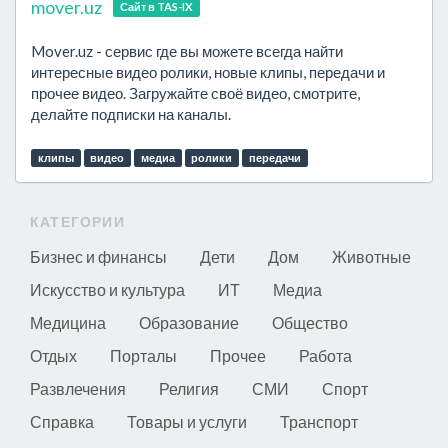
mover.uz
Сайт в TAS-IX
Mover.uz - сервис где вы можете всегда найти
интересные видео ролики, новые клипы, передачи и
прочее видео. Загружайте своё видео, смотрите,
делайте подписки на каналы.
клипы
видео
медиа
ролики
передачи
КАТЕГОРИИ
Бизнес и финансы
Дети
Дом
Животные
Искусство и культура
ИТ
Медиа
Медицина
Образование
Общество
Отдых
Порталы
Прочее
Работа
Развлечения
Религия
СМИ
Спорт
Справка
Товары и услуги
Транспорт