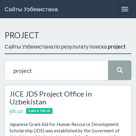
Сайты Узбекистана
Togg
navig
PROJECT
Сайты Узбекистана по результату поиска
project
JICE JDS Project Office in
Uzbekistan
jds.uz
Сайт в TAS-IX
Japanese Grant Aid for Human Resource Development
Scholarship (JDS) was established by the Goverment of