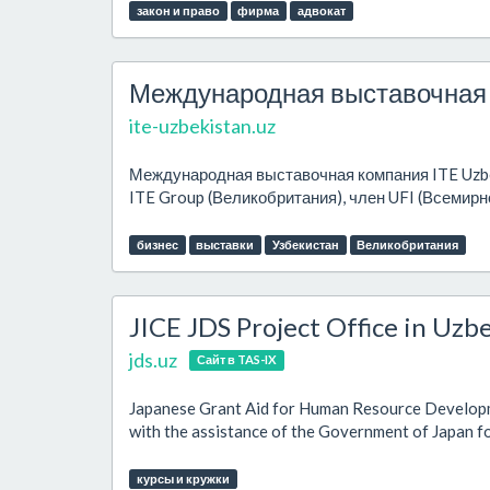
закон и право
фирма
адвокат
Международная выставочная
ite-uzbekistan.uz
Международная выставочная компания ITE Uzb
ITE Group (Великобритания), член UFI (Всемир
бизнес
выставки
Узбекистан
Великобритания
JICE JDS Project Office in Uzb
jds.uz
Сайт в TAS-IX
Japanese Grant Aid for Human Resource Developm
with the assistance of the Government of Japan fo
курсы и кружки