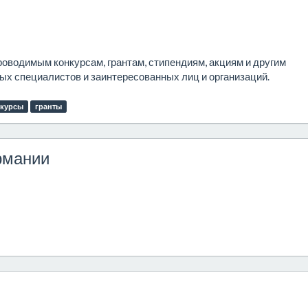
роводимым конкурсам, грантам, стипендиям, акциям и другим
х специалистов и заинтересованных лиц и организаций.
нкурсы
гранты
рмании