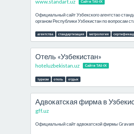
www.standart.uz
Сайт в TAS-IX
Официальный сайт Узбекского агентстао станд
органом Республики Узбекистан по вопросам ст
агентства
стандартизация
метрология
сертификац
Отель «Узбекистан»
hoteluzbekistan.uz
Сайт в TAS-IX
туризм
отель
отдых
Адвокатская фирма в Узбекист
gff.uz
Официальный сайт адвокатской фирмы Gravamen