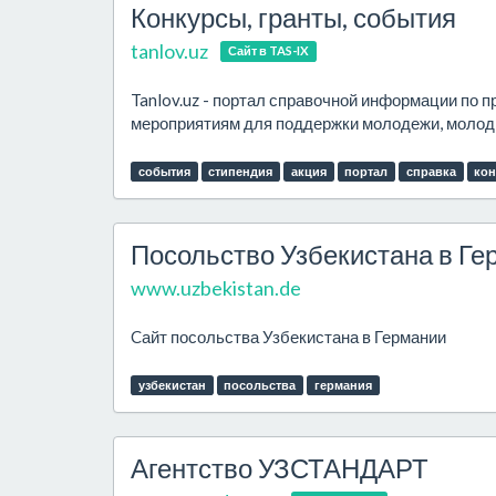
Конкурсы, гранты, события
tanlov.uz
Сайт в TAS-IX
Tanlov.uz - портал справочной информации по п
мероприятиям для поддержки молодежи, молоды
события
стипендия
акция
портал
справка
ко
Посольство Узбекистана в Ге
www.uzbekistan.de
Cайт посольства Узбекистана в Германии
узбекистан
посольства
германия
Агентство УЗСТАНДАРТ