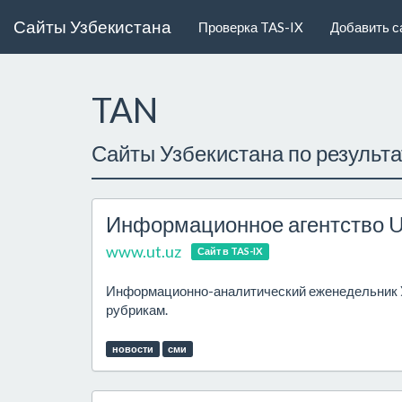
Сайты Узбекистана
Проверка TAS-IX
Добавить с
TAN
Сайты Узбекистана по результ
Информационное агентство U
www.ut.uz
Сайт в TAS-IX
Информационно-аналитический еженедельник У
рубрикам.
новости
сми