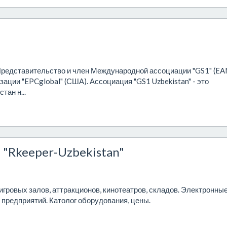
 Представительство и член Международной ассоциации "GS1" (EA
зации "EPCglobal" (США). Ассоциация "GS1 Uzbekistan" - это
ан н...
 "Rkeeper-Uzbekistan"
гровых залов, аттракционов, кинотеатров, складов. Электронны
предприятий. Католог оборудования, цены.