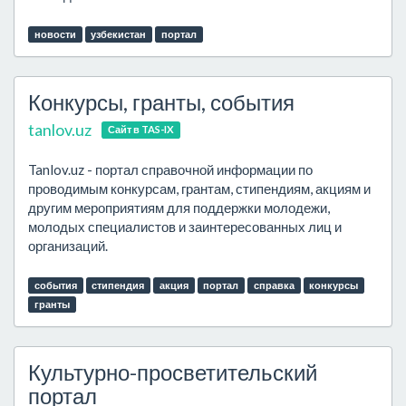
новости
узбекистан
портал
Конкурсы, гранты, события
tanlov.uz
Сайт в TAS-IX
Tanlov.uz - портал справочной информации по
проводимым конкурсам, грантам, стипендиям, акциям и
другим мероприятиям для поддержки молодежи,
молодых специалистов и заинтересованных лиц и
организаций.
события
стипендия
акция
портал
справка
конкурсы
гранты
Культурно-просветительский
портал