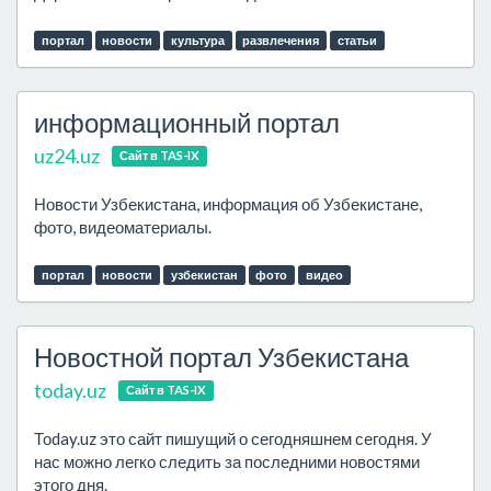
портал
новости
культура
развлечения
статьи
информационный портал
uz24.uz
Сайт в TAS-IX
Новости Узбекистана, информация об Узбекистане,
фото, видеоматериалы.
портал
новости
узбекистан
фото
видео
Новостной портал Узбекистана
today.uz
Сайт в TAS-IX
Тоday.uz это сайт пишущий о сегодняшнем сегодня. У
нас можно легко следить за последними новостями
этого дня.