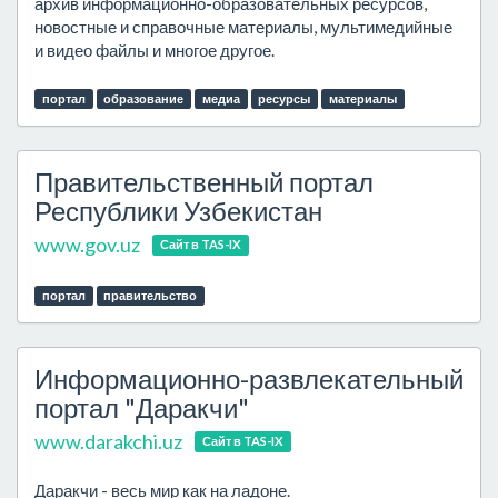
архив информационно-образовательных ресурсов,
новостные и справочные материалы, мультимедийные
и видео файлы и многое другое.
портал
образование
медиа
ресурсы
материалы
Правительственный портал
Республики Узбекистан
www.gov.uz
Сайт в TAS-IX
портал
правительство
Информационно-развлекательный
портал "Даракчи"
www.darakchi.uz
Сайт в TAS-IX
Даракчи - весь мир как на ладоне.