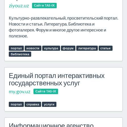
ziyouz.uz
Сайт в TAS-IX
Культурно-развлекательный, просветительский портал.
Новости и статьи. Литература. Библиотека и
фотогалерея. Форум и многое другое интересное и
полезное.
портал
новости
культура
форум
литература
статьи
библиотека
Единый портал интерактивных
государственных услуг
my.gov.uz
Сайт в TAS-IX
портал
справка
услуги
Информационное агенство