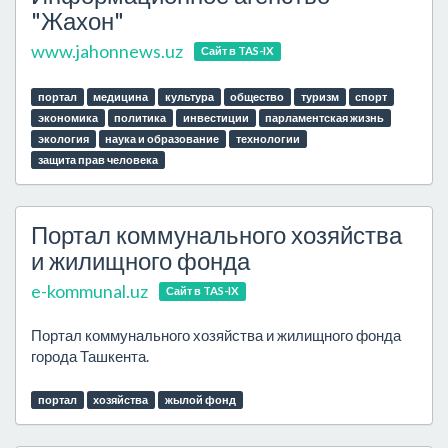
"Жахон"
www.jahonnews.uz
Сайт в TAS-IX
портал
медицина
культура
общество
туризм
спорт
экономика
политика
инвестиции
парламентская жизнь
экология
наука и образование
технологии
защита прав человека
Портал коммунального хозяйства
и жилищного фонда
e-kommunal.uz
Сайт в TAS-IX
Портал коммунального хозяйства и жилищного фонда
города Ташкента.
портал
хозяйства
жылой фонд