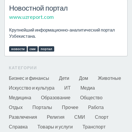
Новостной портал
www.uzreport.com
Крупнейший информационно-аналитический портал
Узбекистана.
новости
сми
портал
КАТЕГОРИИ
Бизнес и финансы
Дети
Дом
Животные
Искусство и культура
ИТ
Медиа
Медицина
Образование
Общество
Отдых
Порталы
Прочее
Работа
Развлечения
Религия
СМИ
Спорт
Справка
Товары и услуги
Транспорт