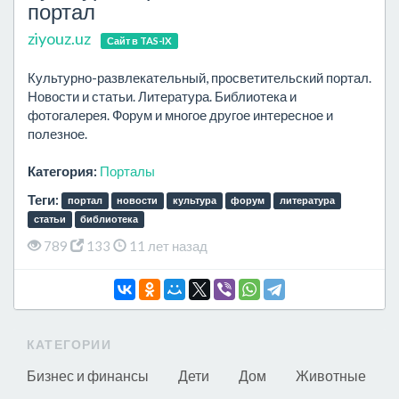
портал
ziyouz.uz
Сайт в TAS-IX
Культурно-развлекательный, просветительский портал.
Новости и статьи. Литература. Библиотека и
фотогалерея. Форум и многое другое интересное и
полезное.
Категория:
Порталы
Теги:
портал
новости
культура
форум
литература
статьи
библиотека
789
133
11 лет назад
КАТЕГОРИИ
Бизнес и финансы
Дети
Дом
Животные