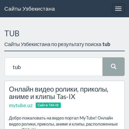
Сайты Узбекистана
Togg
navig
TUB
Сайты Узбекистана по результату поиска
tub
Онлайн видео ролики, приколы,
аниме и клипы Tas-IX
mytube.uz
Сайт в TAS-IX
Добро пожаловать на видео портал MyTube! Онлайн
видео ролики, приколы, аниме и клипы, расположенные