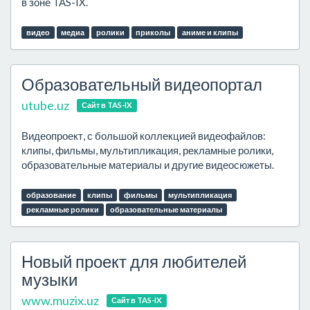
в зоне TAS-IX.
видео
медиа
ролики
приколы
аниме и клипы
Образовательный видеопортал
utube.uz
Сайт в TAS-IX
Видеопроект, с большой коллекцией видеофайлов:
клипы, фильмы, мультипликация, рекламные ролики,
образовательные материалы и другие видеосюжеты.
образование
клипы
фильмы
мультипликация
рекламные ролики
образовательные материалы
Новый проект для любителей
музыки
www.muzix.uz
Сайт в TAS-IX