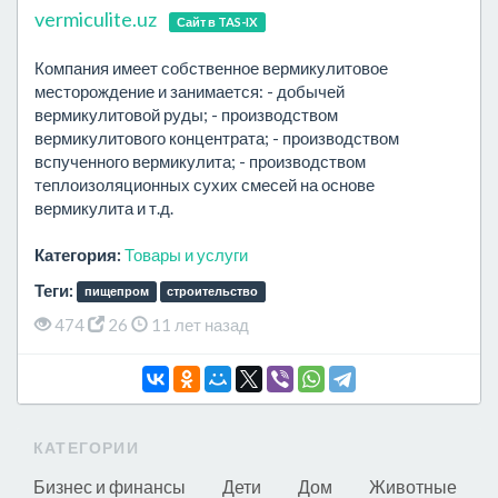
vermiculite.uz
Сайт в TAS-IX
Компания имеет собственное вермикулитовое
месторождение и занимается: - добычей
вермикулитовой руды; - производством
вермикулитового концентрата; - производством
вспученного вермикулита; - производством
теплоизоляционных сухих смесей на основе
вермикулита и т.д.
Категория:
Товары и услуги
Теги:
пищепром
строительство
474
26
11 лет назад
КАТЕГОРИИ
Бизнес и финансы
Дети
Дом
Животные