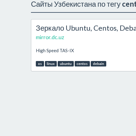
Сайты Узбекистана по тегу
cen
Зеркало Ubuntu, Centos, Deba
mirror.dc.uz
High Speed TAS-IX
os
linux
ubuntu
centos
debain