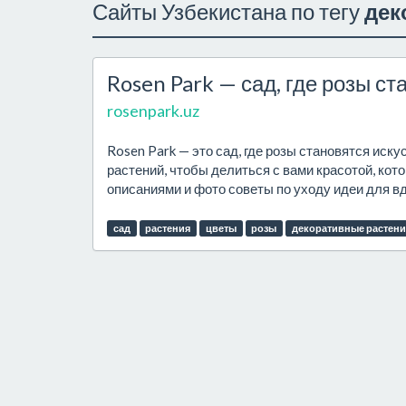
Сайты Узбекистана по тегу
дек
Rosen Park — сад, где розы с
rosenpark.uz
Rosen Park — это сад, где розы становятся ис
растений, чтобы делиться с вами красотой, кото
описаниями и фото советы по уходу идеи для вд
сад
растения
цветы
розы
декоративные растени