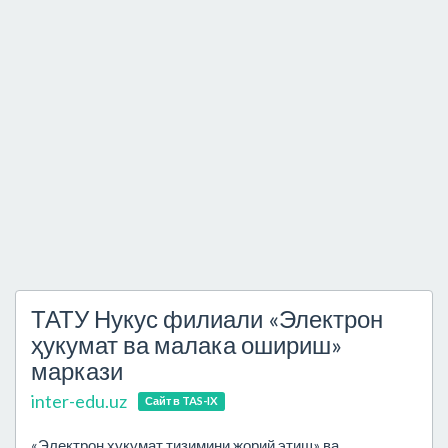
ТАТУ Нукус филиали «Электрон
ҳукумат ва малака ошириш»
маркази
inter-edu.uz
Сайт в TAS-IX
«Электрон ҳукумат тизимини жорий этиш» ва