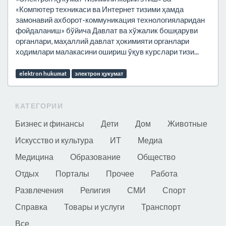
«Компютер техникаси ва Интернет тизими ҳамда
замонавий ахборот-коммуникация технологияларидан
фойдаланиш» бўйича Давлат ва хўжалик бошқаруви
органлари, маҳаллий давлат ҳокимияти органлари
ходимлари малакасини ошириш ўқув курслари тизи...
elektron hukumat
электрон ҳукумат
КАТЕГОРИИ
Бизнес и финансы
Дети
Дом
Животные
Искусство и культура
ИТ
Медиа
Медицина
Образование
Общество
Отдых
Порталы
Прочее
Работа
Развлечения
Религия
СМИ
Спорт
Справка
Товары и услуги
Транспорт
Все