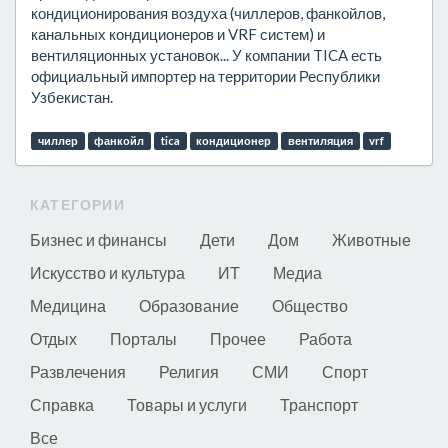
кондиционирования воздуха (чиллеров, фанкойлов,
канальных кондиционеров и VRF систем) и
вентиляционных установок... У компании TICA есть
официальный импортер на территории Республики
Узбекистан.
чиллер
фанкойл
tica
кондиционер
вентиляция
vrf
КАТЕГОРИИ
Бизнес и финансы
Дети
Дом
Животные
Искусство и культура
ИТ
Медиа
Медицина
Образование
Общество
Отдых
Порталы
Прочее
Работа
Развлечения
Религия
СМИ
Спорт
Справка
Товары и услуги
Транспорт
Все