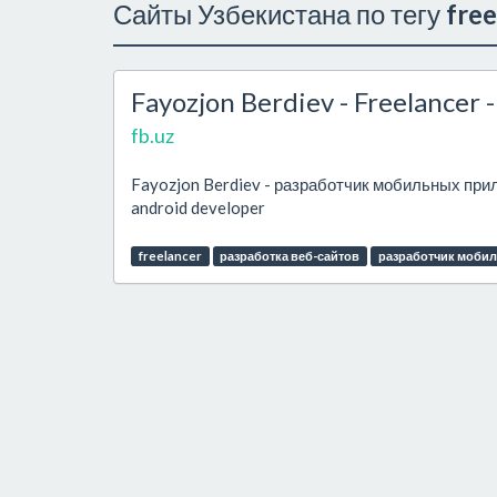
Сайты Узбекистана по тегу
free
Fayozjon Berdiev - Freelance
fb.uz
Fayozjon Berdiev - разработчик мобильных прило
android developer
freelancer
разработка веб-сайтов
разработчик моби