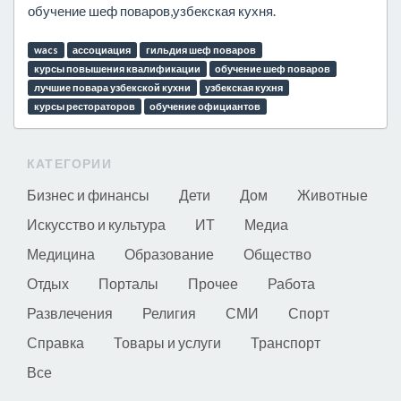
обучение шеф поваров,узбекская кухня.
wacs
ассоциация
гильдия шеф поваров
курсы повышения квалификации
обучение шеф поваров
лучшие повара узбекской кухни
узбекская кухня
курсы рестораторов
обучение официантов
КАТЕГОРИИ
Бизнес и финансы
Дети
Дом
Животные
Искусство и культура
ИТ
Медиа
Медицина
Образование
Общество
Отдых
Порталы
Прочее
Работа
Развлечения
Религия
СМИ
Спорт
Справка
Товары и услуги
Транспорт
Все