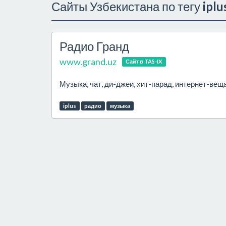
Сайты Узбекистана по тегу
iplu
Радио Гранд
www.grand.uz
Сайт в TAS-IX
Музыка, чат, ди-джеи, хит-парад, интернет-веща
iplus
радио
музыка