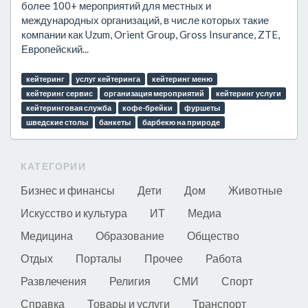
более 100+ мероприятий для местных и
международных организаций, в числе которых такие
компании как Uzum, Orient Group, Gross Insurance, ZTE,
Европейский...
кейтеринг
услуг кейтеринга
кейтеринг меню
кейтеринг сервис
организация мероприятий
кейтеринг услуги
кейтеринговая служба
кофе-брейки
фуршеты
шведские столы
банкеты
барбекю на природе
КАТЕГОРИИ
Бизнес и финансы
Дети
Дом
Животные
Искусство и культура
ИТ
Медиа
Медицина
Образование
Общество
Отдых
Порталы
Прочее
Работа
Развлечения
Религия
СМИ
Спорт
Справка
Товары и услуги
Транспорт