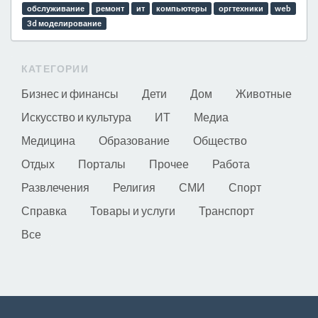
обслуживание
ремонт
ит
компьютеры
оргтехники
web
3d моделирование
КАТЕГОРИИ
Бизнес и финансы
Дети
Дом
Животные
Искусство и культура
ИТ
Медиа
Медицина
Образование
Общество
Отдых
Порталы
Прочее
Работа
Развлечения
Религия
СМИ
Спорт
Справка
Товары и услуги
Транспорт
Все