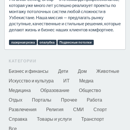
которая уже много лет успешно реализует проекты по
монтажу потолочных систем любой сложности в
Узбекистане. Наша миссия — предлагать рынку
доступные, качественные и стильные решения, которые
делают жизнь и бизнес наших клиентов комфортнее.
лазерная резка
опалубка
Подвесные потолки
КАТЕГОРИИ
Бизнес и финансы
Дети
Дом
Животные
Искусство и культура
ИТ
Медиа
Медицина
Образование
Общество
Отдых
Порталы
Прочее
Работа
Развлечения
Религия
СМИ
Спорт
Справка
Товары и услуги
Транспорт
Все