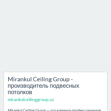
Mirankul Ceiling Group -
производитель подвесных
потолков
mirankulceilinggroup.uz
Mirankul Ceiling Group — это команда профессионалов,