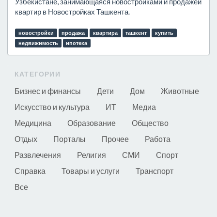
Узбекистане, занимающаяся новостройками и продажей
квартир в Новостройках Ташкента.
новостройки
продажа
квартира
ташкент
купить
недвижимость
ипотека
КАТЕГОРИИ
Бизнес и финансы
Дети
Дом
Животные
Искусство и культура
ИТ
Медиа
Медицина
Образование
Общество
Отдых
Порталы
Прочее
Работа
Развлечения
Религия
СМИ
Спорт
Справка
Товары и услуги
Транспорт
Все