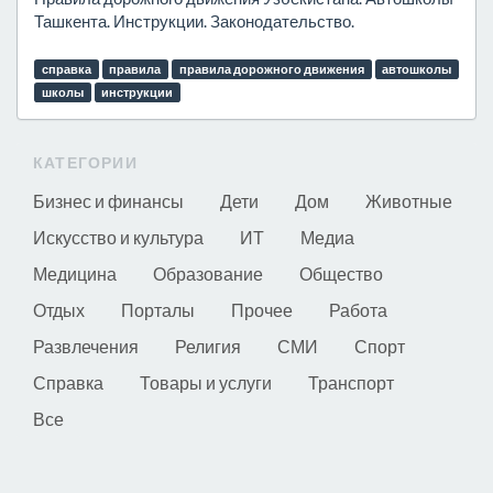
Ташкента. Инструкции. Законодательство.
справка
правила
правила дорожного движения
автошколы
школы
инструкции
КАТЕГОРИИ
Бизнес и финансы
Дети
Дом
Животные
Искусство и культура
ИТ
Медиа
Медицина
Образование
Общество
Отдых
Порталы
Прочее
Работа
Развлечения
Религия
СМИ
Спорт
Справка
Товары и услуги
Транспорт
Все