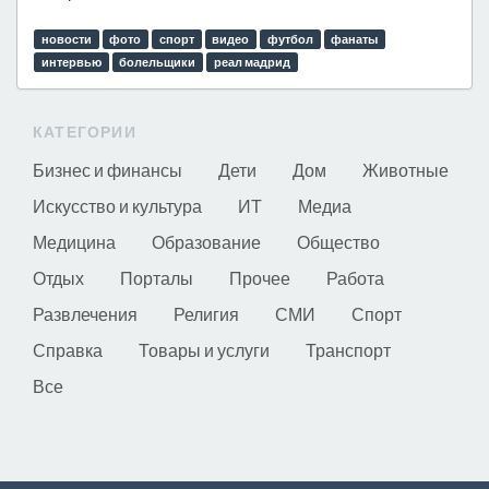
новости
фото
спорт
видео
футбол
фанаты
интервью
болельщики
реал мадрид
КАТЕГОРИИ
Бизнес и финансы
Дети
Дом
Животные
Искусство и культура
ИТ
Медиа
Медицина
Образование
Общество
Отдых
Порталы
Прочее
Работа
Развлечения
Религия
СМИ
Спорт
Справка
Товары и услуги
Транспорт
Все