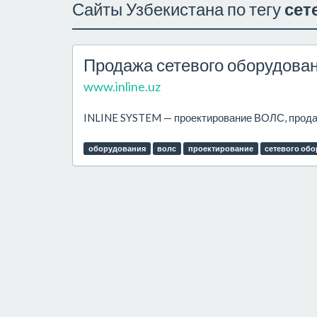
Сайты Узбекистана по тегу
сет
Продажа сетевого оборудовани
www.inline.uz
INLINE SYSTEM — проектирование ВОЛС, продаж
оборудования
волс
проектирование
сетевого об