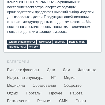
Компания ELEKTROPARK.UZ – официальный
поставщик электротранспорта от ведущих
производителей, предлагает широкий выбор моделей
для взрослых и детей. Продукция нашей компании,
отвечает международным стандартам качества. Мы
постоянно ищем интересные новинки, отслеживаем
новые тенденции и расширяем ассо...
электротранспорты
самокаты
скутеры
велосипеды
гироскутеры
сигвеи
КАТЕГОРИИ
Бизнес и финансы
Дети
Дом
Животные
Искусство и культура
ИТ
Медиа
Медицина
Образование
Общество
Отдых
Порталы
Прочее
Работа
Развлечения
Религия
СМИ
Спорт