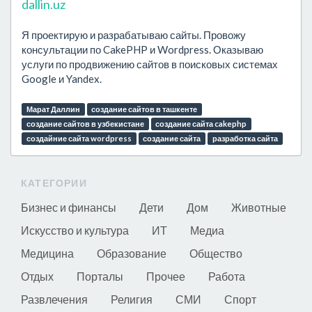
dallin.uz
Я проектирую и разрабатываю сайты. Провожу
консультации по CakePHP и Wordpress. Оказываю
услуги по продвижению сайтов в поисковых системах
Google и Yandex.
Марат Даллин
создание сайтов в ташкенте
создание сайтов в узбекистане
создание сайта cakephp
создайние сайта wordpress
создание сайта
разработка сайта
КАТЕГОРИИ
Бизнес и финансы
Дети
Дом
Животные
Искусство и культура
ИТ
Медиа
Медицина
Образование
Общество
Отдых
Порталы
Прочее
Работа
Развлечения
Религия
СМИ
Спорт