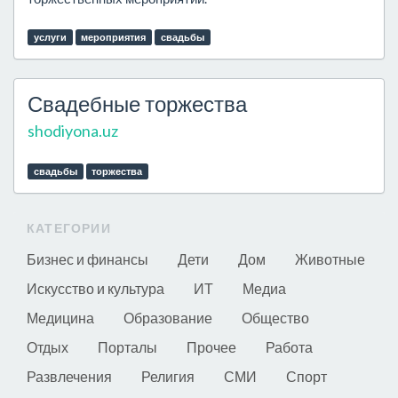
услуги
мероприятия
свадьбы
Свадебные торжества
shodiyona.uz
свадьбы
торжества
КАТЕГОРИИ
Бизнес и финансы
Дети
Дом
Животные
Искусство и культура
ИТ
Медиа
Медицина
Образование
Общество
Отдых
Порталы
Прочее
Работа
Развлечения
Религия
СМИ
Спорт