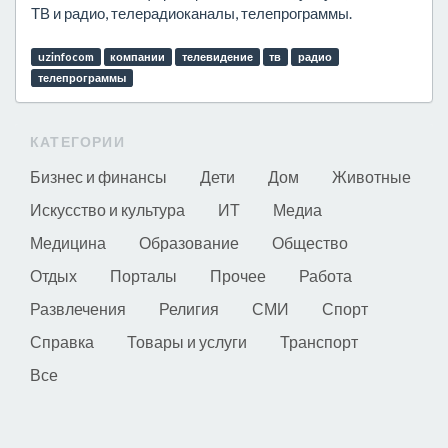
ТВ и радио, телерадиоканалы, телепрограммы.
uzinfocom
компании
телевидение
тв
радио
телепрограммы
КАТЕГОРИИ
Бизнес и финансы
Дети
Дом
Животные
Искусство и культура
ИТ
Медиа
Медицина
Образование
Общество
Отдых
Порталы
Прочее
Работа
Развлечения
Религия
СМИ
Спорт
Справка
Товары и услуги
Транспорт
Все