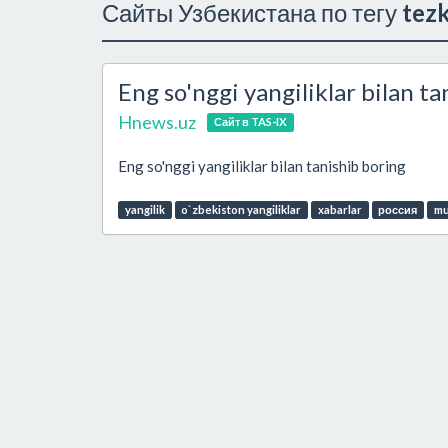
Сайты Узбекистана по тегу
tezk
Eng so'nggi yangiliklar bilan t
Hnews.uz
Сайт в TAS-IX
Eng so'nggi yangiliklar bilan tanishib boring
yangilik
o`zbekiston yangiliklar
xabarlar
россия
mu