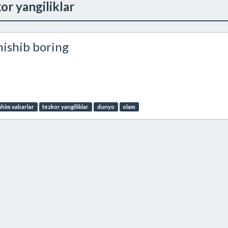
or yangiliklar
anishib boring
him xabarlar
tezkor yangiliklar
dunyo
olam