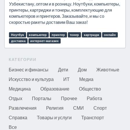
Узбекистану, оптом и в розницу. Ноутбуки, компьютеры,
принтеры, картриджи и тонеры, комплектующие для
компьютеров и принтеров. Заказывайте, и мы со
скоростью ракеты доставим Ваш заказ!
Ноутбук
компьютер
принтер
тонер
картридж
онлайн
доставка
интернет-магазин
КАТЕГОРИИ
Бизнес и финансы
Дети
Дом
Животные
Искусство и культура
ИТ
Медиа
Медицина
Образование
Общество
Отдых
Порталы
Прочее
Работа
Развлечения
Религия
СМИ
Спорт
Справка
Товары и услуги
Транспорт
Все