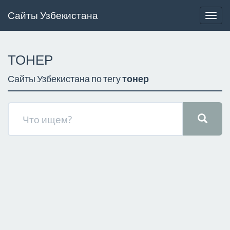
Сайты Узбекистана
Togg
navig
ТОНЕР
Сайты Узбекистана по тегу
тонер