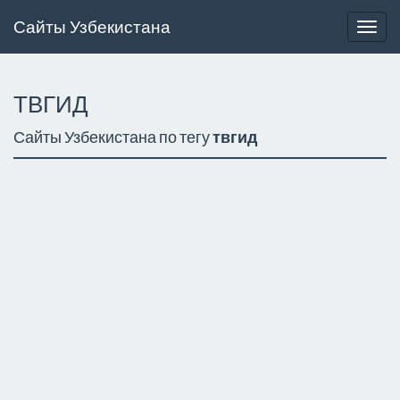
Сайты Узбекистана
Togg
navig
ТВГИД
Сайты Узбекистана по тегу
твгид