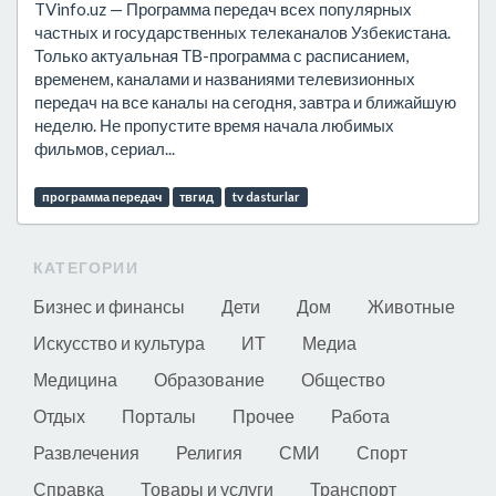
TVinfo.uz — Программа передач всех популярных
частных и государственных телеканалов Узбекистана.
Только актуальная ТВ-программа с расписанием,
временем, каналами и названиями телевизионных
передач на все каналы на сегодня, завтра и ближайшую
неделю. Не пропустите время начала любимых
фильмов, сериал...
программа передач
твгид
tv dasturlar
КАТЕГОРИИ
Бизнес и финансы
Дети
Дом
Животные
Искусство и культура
ИТ
Медиа
Медицина
Образование
Общество
Отдых
Порталы
Прочее
Работа
Развлечения
Религия
СМИ
Спорт
Справка
Товары и услуги
Транспорт