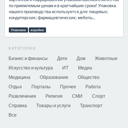
по приемлемым ценам и в кратчайшие сроки! Упаковка
нашего производства используется для: пищевых;
кондитерских; фармацевтических; мебель...
Упаковки
коробки
КАТЕГОРИИ
Бизнес и финансы
Дети
Дом
Животные
Искусство и культура
ИТ
Медиа
Медицина
Образование
Общество
Отдых
Порталы
Прочее
Работа
Развлечения
Религия
СМИ
Спорт
Справка
Товары и услуги
Транспорт
Все