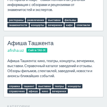
информация с обзорами и рецензиями от
знаменитостей и экспертов.
рестораны
развлечения
выставки
фильмы
знаменитости
концерты
вечеринки
кафе
спектакли
Афиша Ташкента
afisha.uz
Сайт в TAS-IX
Афиша Ташкента: кино, театры, концерты, вечеринки,
выставки. Справочный каталог заведений и отзывы.
Обзоры фильмов, спектаклей, заведений, новости и
анонсы ближайших событий.
справка
ташкент
выставки
театры
концерты
справочник
афиша
кино
вечеринки
КАТЕГОРИИ